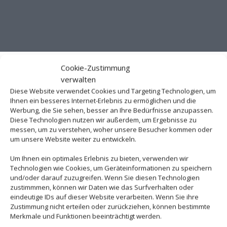
Cookie-Zustimmung
verwalten
Diese Website verwendet Cookies und Targeting Technologien, um
Ihnen ein besseres Internet-Erlebnis zu ermöglichen und die
Werbung, die Sie sehen, besser an Ihre Bedürfnisse anzupassen.
Diese Technologien nutzen wir außerdem, um Ergebnisse zu
messen, um zu verstehen, woher unsere Besucher kommen oder
um unsere Website weiter zu entwickeln.
Wir brauchen Ihre Einwilligung
Um Ihnen ein optimales Erlebnis zu bieten, verwenden wir
Technologien wie Cookies, um Geräteinformationen zu speichern
und/oder darauf zuzugreifen. Wenn Sie diesen Technologien
Um diesen Inhalt darzustellen, aktivieren Sie bitte die Cookies. Es
zustimmmen, können wir Daten wie das Surfverhalten oder
werden ggf. personenbezogene Daten verarbeitet.
eindeutige IDs auf dieser Website verarbeiten. Wenn Sie ihre
Zustimmung nicht erteilen oder zurückziehen, können bestimmte
Merkmale und Funktionen beeinträchtigt werden.
Cookies akzeptieren